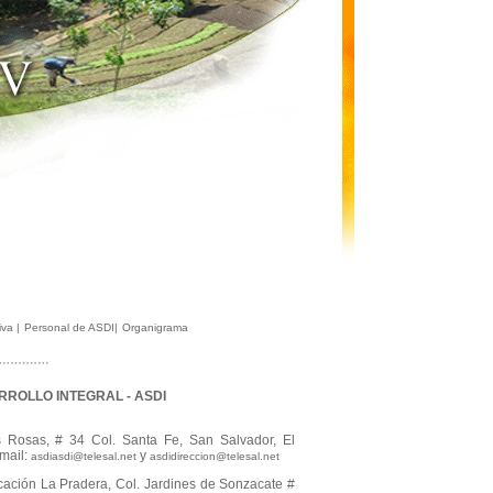
tiva
|
Personal de ASDI
|
Organigrama
ROLLO INTEGRAL - ASDI
s Rosas, # 34 Col. Santa Fe, San Salvador, El
mail:
y
asdiasdi@telesal.net
asdidireccion@telesal.net
icación La Pradera, Col. Jardines de Sonzacate #